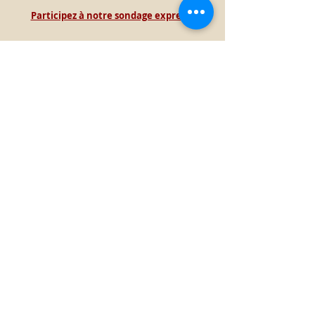
Participez à notre sondage express !
Accueil
Contact direct
Lettre d'information
Le Théâtre de Bligny : Patrimoine
d'Intérêt Régional d'Île-de-France