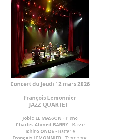
Concert du Jeudi 12 mars 2026
François Lemonnier
JAZZ QUARTET
Jobic LE MASSON
- Piano
Charles Ahmed BARRY
- Basse
Ichiro ONOE
- Batterie
François LEMONNIER
- Trombone