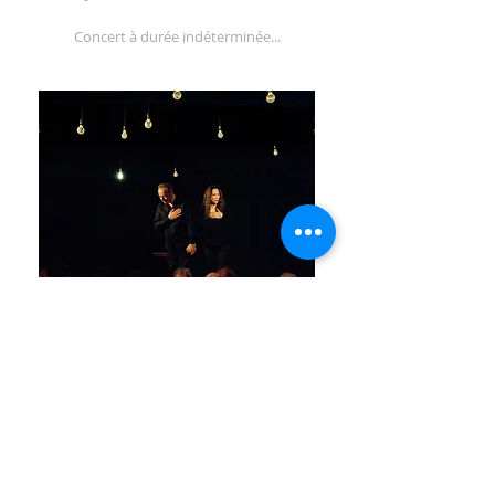
Concert à durée indéterminée...
Concert du Dimanche 29
mars 2026 à 16h00