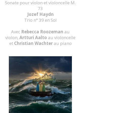
Sonate pour violon et violoncelle M.
73
Jozef Haydn
Trio n° 39 en Sol
Avec
Rebecca Roozeman
au
violon,
Artturi Aalto
au violoncelle
et
Christian Wachter
au piano