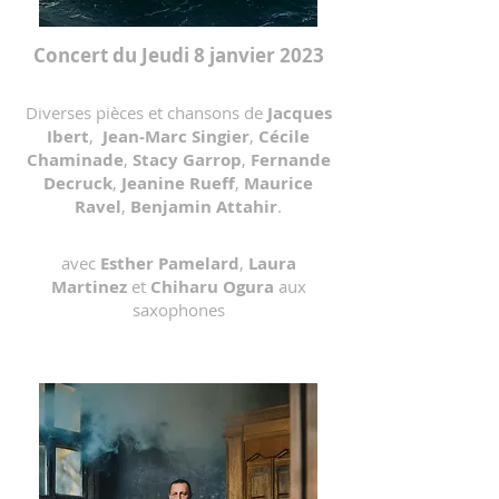
Concert du Jeudi 8 janvier 2023
Diverses pièces et chansons de
Jacques
Ibert
,
Jean-Marc Singier
,
Cécile
Chaminade
,
Stacy Garrop
,
Fernande
Decruck
,
Jeanine Rueff
,
Maurice
Ravel
,
Benjamin Attahir
.
avec
Esther Pamelard
,
Laura
Martinez
et
Chiharu Ogura
aux
saxophones