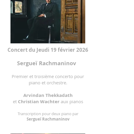
Concert du Jeudi 19 février 2026
Sergueï Rachmaninov
Premier et troisième concerto pour
piano et orchestre.
Arvindan Thekkadath
et
Christian Wachter
aux pianos
Transcription pour deux piano par
Sergueï Rachmaninov