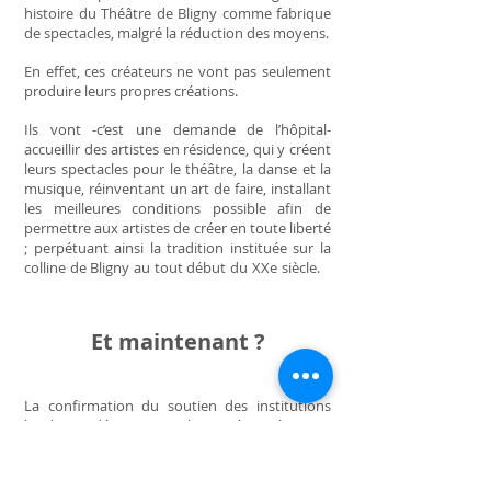
histoire du Théâtre de Bligny comme fabrique
de spectacles, malgré la réduction des moyens.
En effet, ces créateurs ne vont pas seulement
produire leurs propres créations.
Ils vont -c’est une demande de l’hôpital-
accueillir des artistes en résidence, qui y créent
leurs spectacles pour le théâtre, la danse et la
musique, réinventant un art de faire, installant
les meilleures conditions possible afin de
permettre aux artistes de créer en toute liberté
; perpétuant ainsi la tradition instituée sur la
colline de Bligny au tout début du XXe siècle.
Et maintenant ?
La confirmation du soutien des institutions
locales, départementales, régionales et
nationales à la perpétuation de cet élan
historique permet au
Théâtre de Bligny
-
exception culturelle en Essonne rurale -