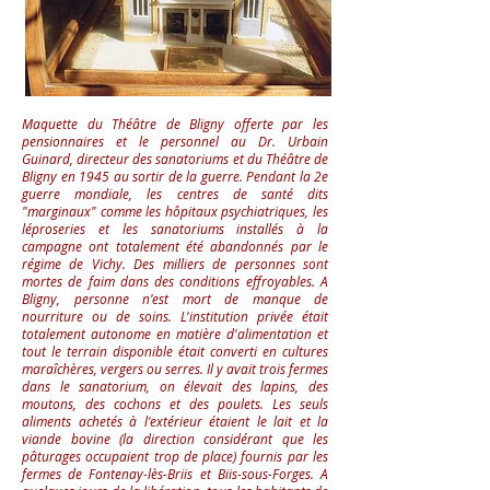
Maquette du Théâtre de Bligny offerte par les
pensionnaires et le personnel au Dr. Urbain
Guinard, directeur des sanatoriums et du Théâtre de
Bligny en 1945 au sortir de la guerre. Pendant la 2e
guerre mondiale, les centres de santé dits
"marginaux" comme les hôpitaux psychiatriques, les
léproseries et les sanatoriums installés à la
campagne ont totalement été abandonnés par le
régime de Vichy. Des milliers de personnes sont
mortes de faim dans des conditions effroyables.
A
Bligny, personne n'est mort de manque de
nourriture ou de soins. L'institution privée était
totalement autonome en matière d'alimentation et
tout le terrain disponible était converti en cultures
maraîchères, vergers ou serres. Il y avait trois fermes
dans le sanatorium, on élevait des lapins, des
moutons, des cochons et des poulets. Les seuls
aliments achetés à l'extérieur étaient le lait et la
viande bovine (la direction considérant que les
pâturages occupaient trop de place) fournis par les
fermes de Fontenay-lès-Briis et Biis-sous-Forges. A