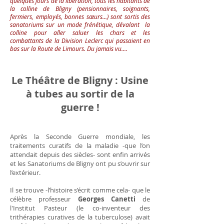
quelques jours de la libération, tous les habitants de
la colline de Bligny (pensionnaires, soignants,
fermiers, employés, bonnes sœurs...) sont sortis des
sanatoriums sur un mode frénétique, dévalant la
colline pour aller saluer les chars et les
combattants de la Division Leclerc qui passaient en
bas sur la Route de Limours. Du jamais vu....
Le Théâtre de Bligny : Usine
à tubes au sortir de la
guerre !
Après la Seconde Guerre mondiale, les
traitements curatifs de la maladie -que l’on
attendait depuis des siècles- sont enfin arrivés
et les Sanatoriums de Bligny ont pu s’ouvrir sur
l’extérieur.
Il se trouve -l’histoire s’écrit comme cela- que le
célèbre professeur
Georges Canetti
de
l'Institut Pasteur (le co-inventeur des
trithérapies curatives de la tuberculose) avait